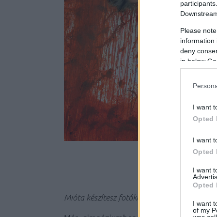
participants
Downstream 
Please note
information 
deny consent
in below Go
Persona
I want t
Opted 
I want t
Opted 
I want 
Advertis
Opted 
Mióta készítesz fotókat?
I want t
of my P
was col