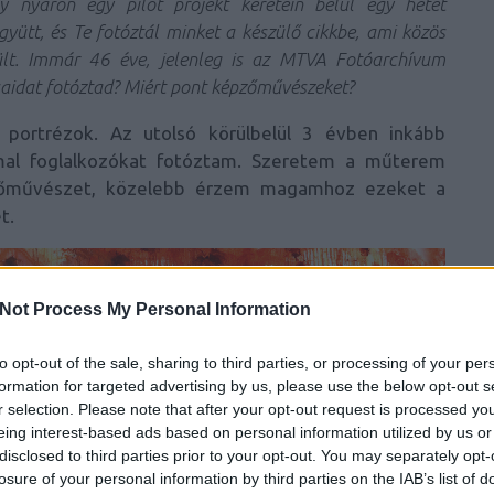
ly nyáron egy pilot projekt keretein belül egy hetet
gyütt, és Te fotóztál minket a készülő cikkbe, ami közös
lt. Immár 46 éve, jelenleg is az MTVA Fotóarchívum
saidat fotóztad? Miért pont képzőművészeket?
 portrézok. Az utolsó körülbelül 3 évben inkább
mal foglalkozókat fotóztam. Szeretem a műterem
pzőművészet, közelebb érzem magamhoz ezeket a
t.
Not Process My Personal Information
to opt-out of the sale, sharing to third parties, or processing of your per
formation for targeted advertising by us, please use the below opt-out s
r selection. Please note that after your opt-out request is processed y
eing interest-based ads based on personal information utilized by us or
disclosed to third parties prior to your opt-out. You may separately opt-
losure of your personal information by third parties on the IAB’s list of