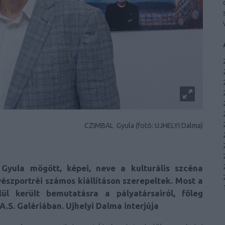
CZIMBAL Gyula (fotó: UJHELYI Dalma)
Gyula mögött, képei, neve a kulturális szcéna
vészportréi számos kiállításon szerepeltek. Most a
ül került bemutatásra a pályatársairól, főleg
A.S. Galériában.
Ujhelyi Dalma interjúja