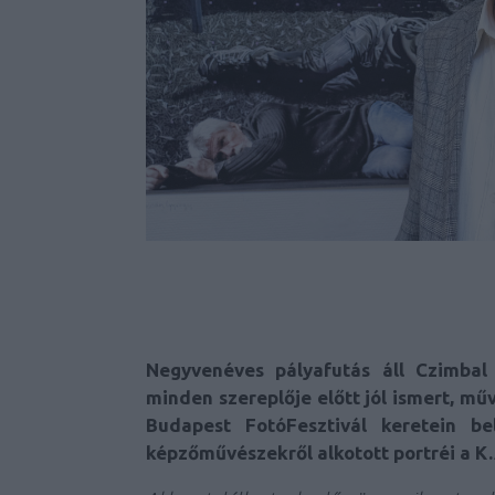
Negyvenéves pályafutás áll Czimbal 
minden szereplője előtt jól ismert, mű
Budapest FotóFesztivál keretein bel
képzőművészekről alkotott portréi a K.