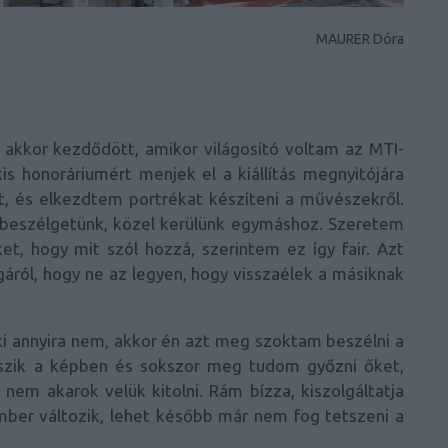
MAURER Dóra
 akkor kezdődött, amikor világosító voltam az MTI-
 kis honoráriumért menjek el a kiállítás megnyitójára
t, és elkezdtem portrékat készíteni a művészekről.
 beszélgetünk, közel kerülünk egymáshoz. Szeretem
t, hogy mit szól hozzá, szerintem ez így fair. Azt
gáról, hogy ne az legyen, hogy visszaélek a másiknak
i annyira nem, akkor én azt meg szoktam beszélni a
szik a képben és sokszor meg tudom győzni őket,
em akarok velük kitolni. Rám bízza, kiszolgáltatja
ber változik, lehet később már nem fog tetszeni a