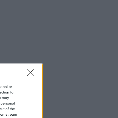
sonal or
ection to
ou may
 personal
out of the
 downstream