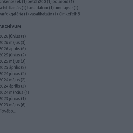
önkéntesek
(
1
)
petőfi200
(
1
)
polaroid
(
1
)
schildtamás
(
1
)
társadalom
(
1
)
timelapse
(
1
)
várfokgaléria
(
1
)
vasalikatalin
(
1
)
Címkefelhő
ARCHÍVUM
2026 június
(
1
)
2026 május
(
3
)
2026 április
(
6
)
2025 június
(
2
)
2025 május
(
3
)
2025 április
(
8
)
2024 június
(
2
)
2024 május
(
2
)
2024 április
(
3
)
2024 március
(
1
)
2023 június
(
1
)
2023 május
(
6
)
Tovább
...