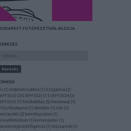
BUDAPEST FOTÓFESZTIVÁL BLOGJA
KERESÉS
CÍMKÉK
AI
(
1
)
ArtphotoGaléria
(
1
)
b32galéria
(
2
)
BPF2022
(
23
)
BPF2023
(
11
)
BPF2024
(
3
)
BPF2025
(
7
)
fotókiállítás
(
5
)
freshmeat
(
1
)
FUGABudapest
(
1
)
identitás
(
1
)
Irán
(
1
)
JanSaudek
(
2
)
karinthyszalon
(
1
)
KiscelliMúzeum
(
1
)
kornisspéter
(
1
)
mesterségesintelligencia
(
1
)
Műcsarnok
(
1
)