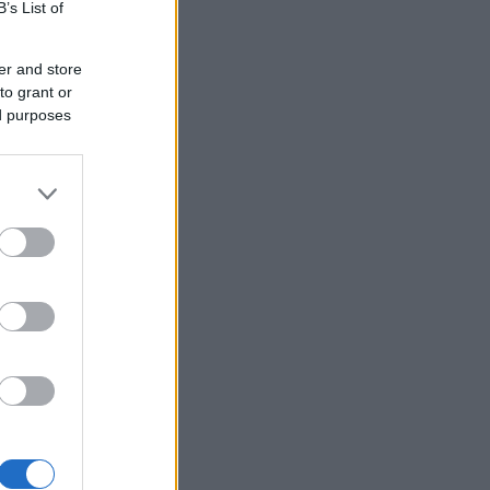
B’s List of
er and store
to grant or
ed purposes