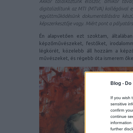
Akkor találkoztunk először, amikor tava
digitalizáltunk az MTI (MTVA) kollégáival e
együttműködésünk dokumentálására készü
képszerkesztője vagy. Miért pont a pályatár
Én alapvetően ezt szoktam, általában
képzőművészeket, festőket, irodalom
légkörét, közelebb áll hozzám a ké
művészeket, és régebb óta ismerem őke
Blog -
Do 
If you wish 
sensitive in
confirm you
continue se
information 
further disc