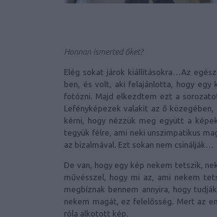
Honnan ismerted őket?
Elég sokat járok kiállításokra…Az egész
ben, és volt, aki felajánlotta, hogy egy
fotózni. Majd elkezdtem ezt a sorozato
Lefényképezek valakit az ő közegében,
kérni, hogy nézzük meg együtt a képeke
tegyük félre, ami neki unszimpatikus ma
az bizalmával. Ezt sokan nem csinálják…
De van, hogy egy kép nekem tetszik, nek
művésszel, hogy mi az, ami nekem tet
megbíznak bennem annyira, hogy tudják n
nekem magát, ez felelősség. Mert az em
róla alkotott kép.