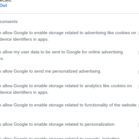
i a fotózás. A 70-es évek közepétől kezdtem el
Out
és akkor kezdtem el hivatalosan fotózni, csak akkor
consents
o allow Google to enable storage related to advertising like cookies on
evice identifiers in apps.
rt a művésznek fárasztó: hogy pózoljanak, meg
miliőjükbe és rendezkedik, meg az ember azért akar
o allow my user data to be sent to Google for online advertising
s.
to allow Google to send me personalized advertising.
yszer is találkoztam velük, de mindegyiket
o allow Google to enable storage related to analytics like cookies on
hez egy optikán keresztül közel kerülsz, ott vagy
evice identifiers in apps.
nak már van egy légköre, mert azért a végére csak
o allow Google to enable storage related to functionality of the website
st.Feltételezem, elfogadják, hogy nem akarok velük
 utazom, hogy mikor vágnak előnytelen arcot. Láttam
ráltságot keresi, de az más.
o allow Google to enable storage related to personalization.
o allow Google to enable storage related to security, including