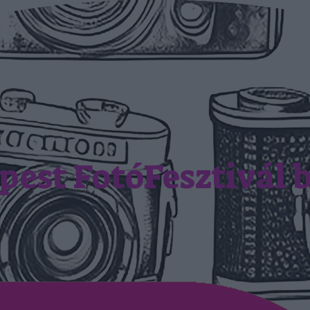
est FotóFesztivál 